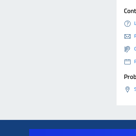
Cont
Prob