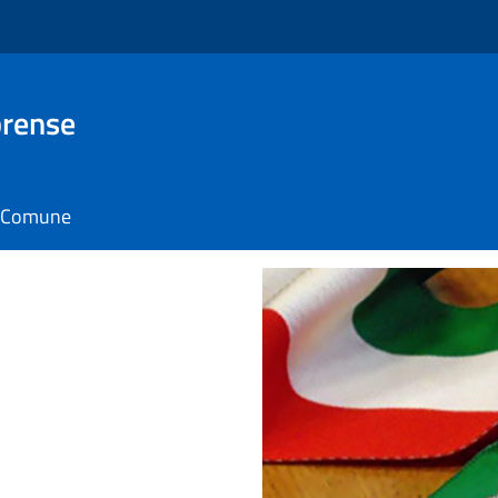
brense
il Comune