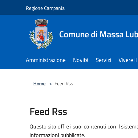
Salta al contenuto principale
Regione Campania
Comune di Massa Lu
Amministrazione
Novità
Servizi
Vivere 
Home
>
Feed Rss
Feed Rss
Questo sito offre i suoi contenuti con il sist
informazioni pubblicate.