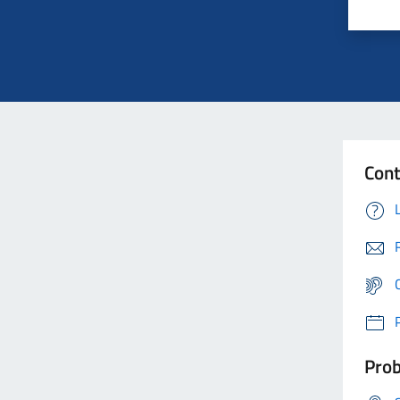
Cont
Prob