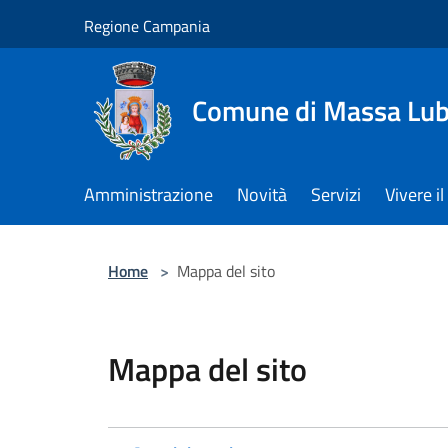
Salta al contenuto principale
Regione Campania
Comune di Massa Lu
Amministrazione
Novità
Servizi
Vivere 
Home
>
Mappa del sito
Mappa del sito