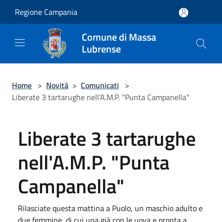
Salta al contenuto principale
Regione Campania
Comune di Massa
Lubrense
Home
>
Novità
>
Comunicati
>
Liberate 3 tartarughe nell'A.M.P. "Punta Campanella"
Liberate 3 tartarughe
nell'A.M.P. "Punta
Campanella"
Rilasciate questa mattina a Puolo, un maschio adulto e
due femmine, di cui una già con le uova e pronta a