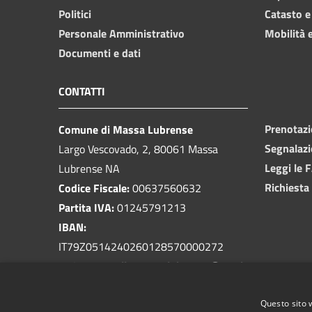
Politici
Catasto e
Personale Amministrativo
Mobilità e
Documenti e dati
CONTATTI
Prenotaz
Comune di Massa Lubrense
Segnalazi
Largo Vescovado, 2, 80061 Massa
Leggi le 
Lubrense NA
Richiesta
Codice Fiscale:
00637560632
Partita IVA:
01245791213
IBAN:
IT79Z0514240260128570000272
PEC:
protocollo.massalubrense@pec.it
Centralino Unico:
081 5339401
Questo sito 