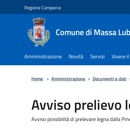
Salta al contenuto principale
Regione Campania
Comune di Massa Lu
Amministrazione
Novità
Servizi
Vivere 
Home
>
Amministrazione
>
Documenti e dati
Avviso prelievo 
Avviso possibilità di prelevare legna dalla Pin