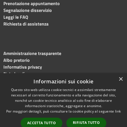
Prenotazione appuntamento
Segnalazione disservizio
Leggi le FAQ
Richiesta di assistenza
Amministrazione trasparente
Albo pretorio
Informativa privacy
Note legali
×
Dichiarazione di accessibilità
Informazioni sui cookie
Questo sito web utilizza cookie tecnici e assimilati strettamente
necessari al corretto funzionamento e alla navigazione del sito,
nonché un cookie tecnico analitico al solo fine di elaborare
informazioni statistiche, aggregate e anonime.
RSS
Copyright © 2023
Per maggiori dettagli, può consultare la cookie policy al seguente
link
Accessibilità
•
Comune di Massa
Privacy
Lubrense
• Powered
RIFIUTA TUTTO
ACCETTA TUTTO