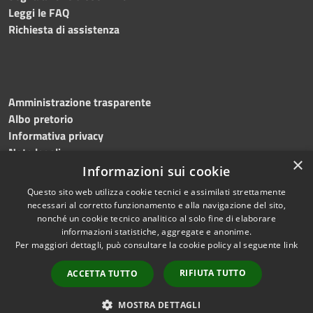
Leggi le FAQ
Richiesta di assistenza
Amministrazione trasparente
Albo pretorio
Informativa privacy
Note legali
×
Dichiarazione di accessibilità
Informazioni sui cookie
Questo sito web utilizza cookie tecnici e assimilati strettamente
necessari al corretto funzionamento e alla navigazione del sito,
nonché un cookie tecnico analitico al solo fine di elaborare
informazioni statistiche, aggregate e anonime.
RSS
Copyright © 2023
Per maggiori dettagli, può consultare la cookie policy al seguente
link
Accessibilità
•
Comune di Massa
Privacy
Lubrense
• Powered
RIFIUTA TUTTO
ACCETTA TUTTO
Cookie
by
Municipium
•
Redazione
Mappa del sito
MOSTRA DETTAGLI