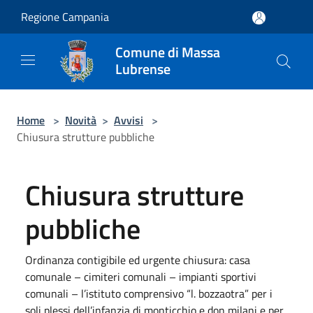
Salta al contenuto principale
Regione Campania
Comune di Massa
Lubrense
Home
>
Novità
>
Avvisi
>
Chiusura strutture pubbliche
Chiusura strutture
pubbliche
Ordinanza contigibile ed urgente chiusura: casa
comunale – cimiteri comunali – impianti sportivi
comunali – l’istituto comprensivo “l. bozzaotra” per i
soli plessi dell’infanzia di monticchio e don milani e per