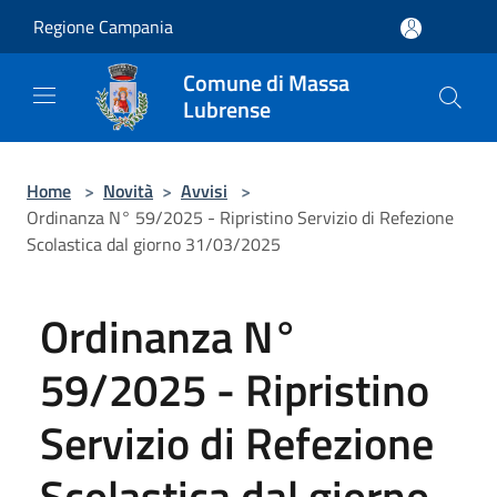
Salta al contenuto principale
Regione Campania
Comune di Massa
Lubrense
Home
>
Novità
>
Avvisi
>
Ordinanza N° 59/2025 - Ripristino Servizio di Refezione
Scolastica dal giorno 31/03/2025
Ordinanza N°
59/2025 - Ripristino
Servizio di Refezione
Scolastica dal giorno