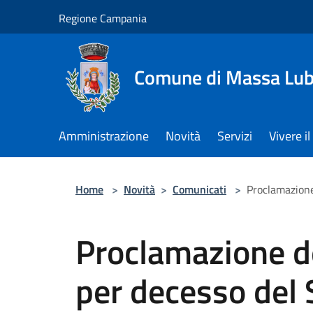
Salta al contenuto principale
Regione Campania
Comune di Massa Lu
Amministrazione
Novità
Servizi
Vivere 
Home
>
Novità
>
Comunicati
>
Proclamazione 
Proclamazione de
per decesso del