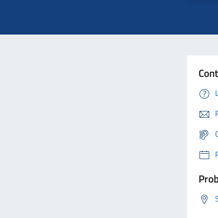
Cont
Prob