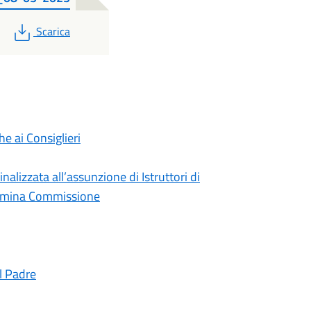
PDF
Scarica
e ai Consiglieri
alizzata all’assunzione di Istruttori di
Nomina Commissione
el Padre