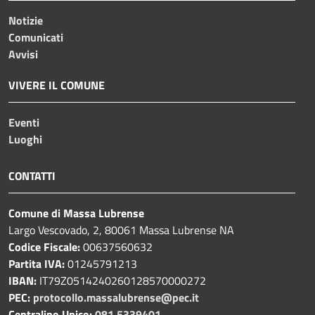
Notizie
Comunicati
Avvisi
VIVERE IL COMUNE
Eventi
Luoghi
CONTATTI
Comune di Massa Lubrense
Largo Vescovado, 2, 80061 Massa Lubrense NA
Codice Fiscale:
00637560632
Partita IVA:
01245791213
IBAN:
IT79Z0514240260128570000272
PEC:
protocollo.massalubrense@pec.it
Centralino Unico:
081 5339401