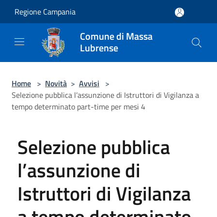
Salta al contenuto principale
Regione Campania
Comune di Massa
Lubrense
Home
>
Novità
>
Avvisi
>
Selezione pubblica l’assunzione di Istruttori di Vigilanza a
tempo determinato part-time per mesi 4
Selezione pubblica
l’assunzione di
Istruttori di Vigilanza
a tempo determinato