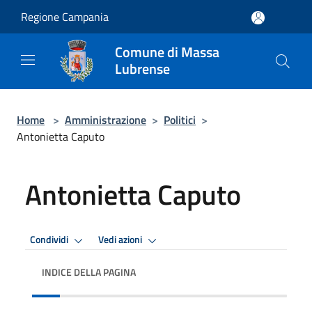
Salta al contenuto principale
Regione Campania
Comune di Massa
Lubrense
Home
>
Amministrazione
>
Politici
>
Antonietta Caputo
Antonietta Caputo
Condividi
Vedi azioni
INDICE DELLA PAGINA