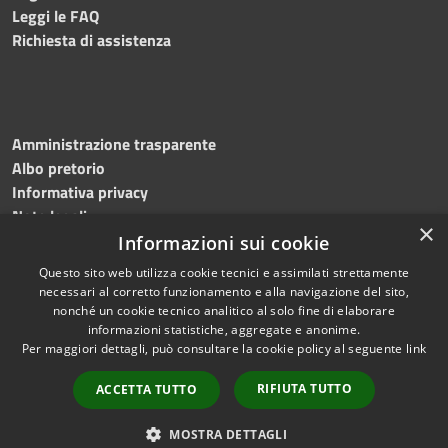
Leggi le FAQ
Richiesta di assistenza
Amministrazione trasparente
Albo pretorio
Informativa privacy
Note legali
×
Dichiarazione di accessibilità
Informazioni sui cookie
Questo sito web utilizza cookie tecnici e assimilati strettamente
necessari al corretto funzionamento e alla navigazione del sito,
nonché un cookie tecnico analitico al solo fine di elaborare
informazioni statistiche, aggregate e anonime.
RSS
Copyright © 2023
Per maggiori dettagli, può consultare la cookie policy al seguente
link
Accessibilità
•
Comune di Massa
Privacy
Lubrense
• Powered
RIFIUTA TUTTO
ACCETTA TUTTO
Cookie
by
Municipium
•
Redazione
Mappa del sito
MOSTRA DETTAGLI