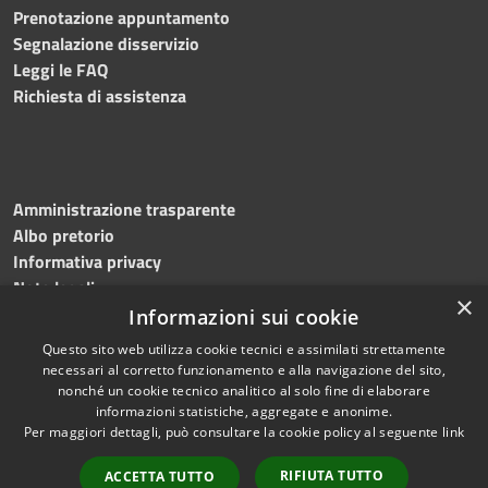
Prenotazione appuntamento
Segnalazione disservizio
Leggi le FAQ
Richiesta di assistenza
Amministrazione trasparente
Albo pretorio
Informativa privacy
Note legali
×
Dichiarazione di accessibilità
Informazioni sui cookie
Questo sito web utilizza cookie tecnici e assimilati strettamente
necessari al corretto funzionamento e alla navigazione del sito,
nonché un cookie tecnico analitico al solo fine di elaborare
informazioni statistiche, aggregate e anonime.
RSS
Copyright © 2023
Per maggiori dettagli, può consultare la cookie policy al seguente
link
Accessibilità
•
Comune di Massa
Privacy
Lubrense
• Powered
RIFIUTA TUTTO
ACCETTA TUTTO