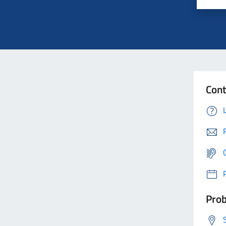
Cont
Prob