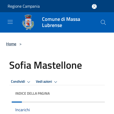
Salta al contenuto principale
Regione Campania
Comune di Massa
Lubrense
Home
>
Sofia Mastellone
Condividi
Vedi azioni
INDICE DELLA PAGINA
Incarichi