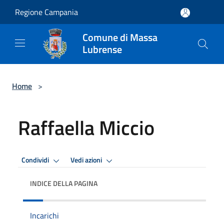
Salta al contenuto principale
Regione Campania
Comune di Massa
Lubrense
Home
>
Raffaella Miccio
Condividi
Vedi azioni
INDICE DELLA PAGINA
Incarichi