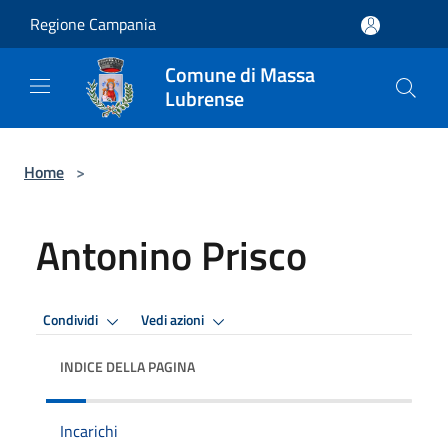
Salta al contenuto principale
Regione Campania
Comune di Massa
Lubrense
Home
>
Antonino Prisco
Condividi
Vedi azioni
INDICE DELLA PAGINA
Incarichi