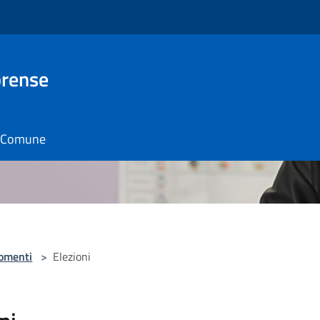
brense
il Comune
omenti
>
Elezioni