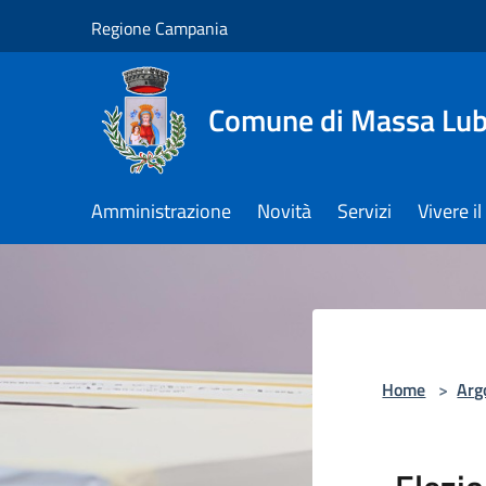
Salta al contenuto principale
Regione Campania
Comune di Massa Lu
Amministrazione
Novità
Servizi
Vivere 
Home
>
Arg