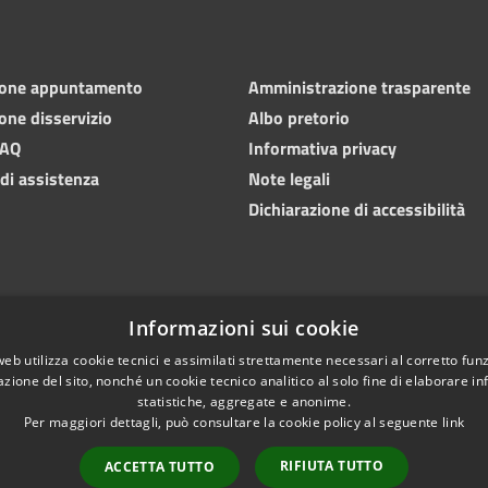
ione appuntamento
Amministrazione trasparente
one disservizio
Albo pretorio
FAQ
Informativa privacy
 di assistenza
Note legali
Dichiarazione di accessibilità
Informazioni sui cookie
web utilizza cookie tecnici e assimilati strettamente necessari al corretto fu
azione del sito, nonché un cookie tecnico analitico al solo fine di elaborare i
statistiche, aggregate e anonime.
Per maggiori dettagli, può consultare la cookie policy al seguente
link
Copyright 
l sito
RIFIUTA TUTTO
ACCETTA TUTTO