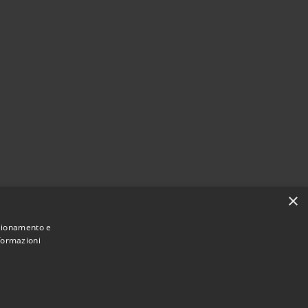
×
nzionamento e
nformazioni
© 2023 •
Comune di Massa Lubrense
• Powered