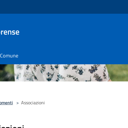
brense
il Comune
omenti
>
Associazioni