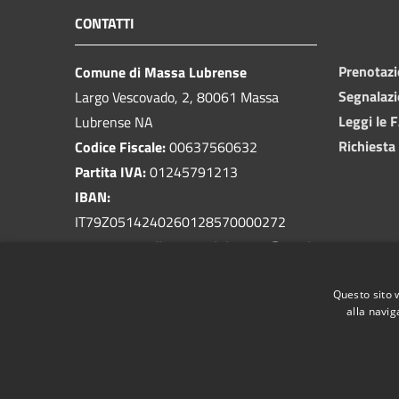
CONTATTI
Prenotaz
Comune di Massa Lubrense
Segnalazi
Largo Vescovado, 2, 80061 Massa
Leggi le 
Lubrense NA
Richiesta
Codice Fiscale:
00637560632
Partita IVA:
01245791213
IBAN:
IT79Z0514240260128570000272
PEC:
protocollo.massalubrense@pec.it
Centralino Unico:
081 5339401
Questo sito 
alla navig
RSS
Accessibilità
Privacy
Cookie
Mappa de