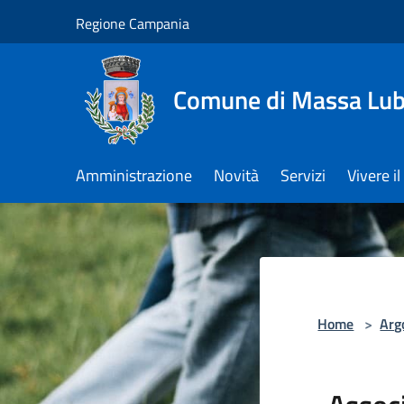
Salta al contenuto principale
Regione Campania
Comune di Massa Lu
Amministrazione
Novità
Servizi
Vivere 
Home
>
Arg