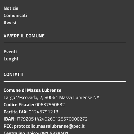
Notizie
Comunicati
Avvisi
VIVERE IL COMUNE
Eventi
Luoghi
CONTATTI
Comune di Massa Lubrense
Largo Vescovado, 2, 80061 Massa Lubrense NA
Codice Fiscale:
00637560632
Partita IVA:
01245791213
IBAN:
IT79Z0514240260128570000272
PEC:
protocollo.massalubrense@pec.it
Centralino Unico:
081 5339401