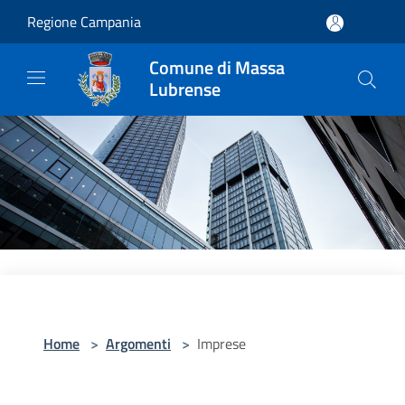
Salta al contenuto principale
Regione Campania
Comune di Massa
Lubrense
Home
>
Argomenti
>
Imprese