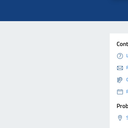
Cont
Prob