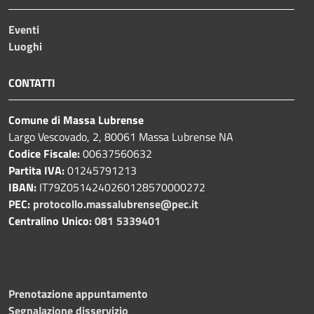
Eventi
Luoghi
CONTATTI
Comune di Massa Lubrense
Largo Vescovado, 2, 80061 Massa Lubrense NA
Codice Fiscale:
00637560632
Partita IVA:
01245791213
IBAN:
IT79Z0514240260128570000272
PEC:
protocollo.massalubrense@pec.it
Centralino Unico:
081 5339401
Prenotazione appuntamento
Segnalazione disservizio