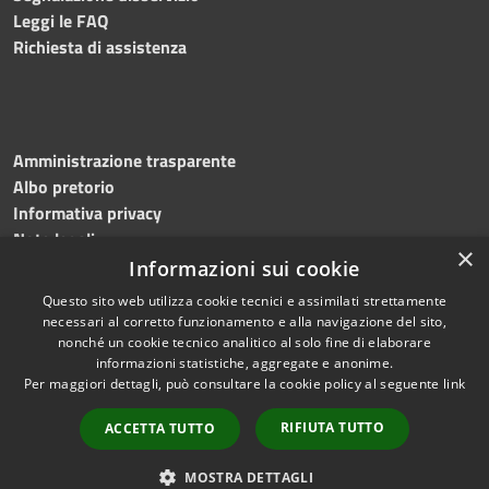
Leggi le FAQ
Richiesta di assistenza
Amministrazione trasparente
Albo pretorio
Informativa privacy
Note legali
×
Dichiarazione di accessibilità
Informazioni sui cookie
Questo sito web utilizza cookie tecnici e assimilati strettamente
necessari al corretto funzionamento e alla navigazione del sito,
nonché un cookie tecnico analitico al solo fine di elaborare
informazioni statistiche, aggregate e anonime.
RSS
Copyright © 2023
Per maggiori dettagli, può consultare la cookie policy al seguente
link
Accessibilità
•
Comune di Massa
Privacy
Lubrense
• Powered
RIFIUTA TUTTO
ACCETTA TUTTO
Cookie
by
Municipium
•
Redazione
Mappa del sito
MOSTRA DETTAGLI