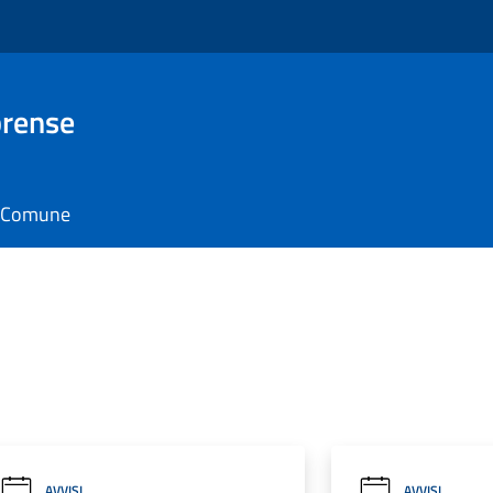
brense
il Comune
AVVISI
AVVISI