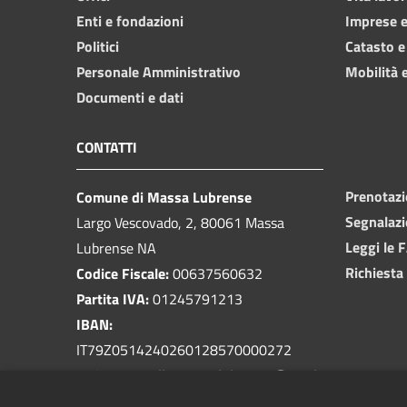
Enti e fondazioni
Imprese 
Politici
Catasto e
Personale Amministrativo
Mobilità e
Documenti e dati
CONTATTI
Prenotaz
Comune di Massa Lubrense
Segnalazi
Largo Vescovado, 2, 80061 Massa
Leggi le 
Lubrense NA
Richiesta
Codice Fiscale:
00637560632
Partita IVA:
01245791213
IBAN:
IT79Z0514240260128570000272
PEC:
protocollo.massalubrense@pec.it
Centralino Unico:
081 5339401