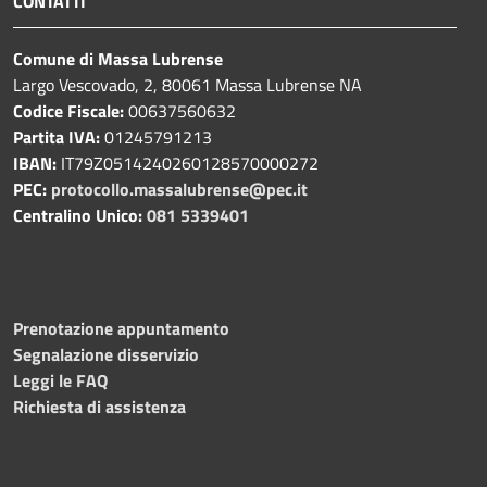
CONTATTI
Comune di Massa Lubrense
Largo Vescovado, 2, 80061 Massa Lubrense NA
Codice Fiscale:
00637560632
Partita IVA:
01245791213
IBAN:
IT79Z0514240260128570000272
PEC:
protocollo.massalubrense@pec.it
Centralino Unico:
081 5339401
Prenotazione appuntamento
Segnalazione disservizio
Leggi le FAQ
Richiesta di assistenza