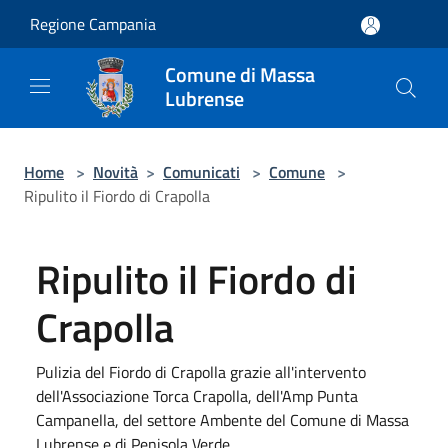
Salta al contenuto principale
Regione Campania
Comune di Massa
Lubrense
Home
>
Novità
>
Comunicati
>
Comune
>
Ripulito il Fiordo di Crapolla
Ripulito il Fiordo di
Crapolla
Pulizia del Fiordo di Crapolla grazie all'intervento
dell'Associazione Torca Crapolla, dell'Amp Punta
Campanella, del settore Ambente del Comune di Massa
Lubrense e di Penisola Verde