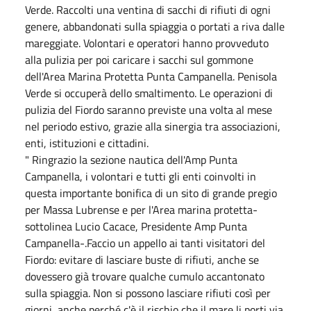
Verde. Raccolti una ventina di sacchi di rifiuti di ogni
genere, abbandonati sulla spiaggia o portati a riva dalle
mareggiate. Volontari e operatori hanno provveduto
alla pulizia per poi caricare i sacchi sul gommone
dell'Area Marina Protetta Punta Campanella. Penisola
Verde si occuperà dello smaltimento. Le operazioni di
pulizia del Fiordo saranno previste una volta al mese
nel periodo estivo, grazie alla sinergia tra associazioni,
enti, istituzioni e cittadini.
" Ringrazio la sezione nautica dell'Amp Punta
Campanella, i volontari e tutti gli enti coinvolti in
questa importante bonifica di un sito di grande pregio
per Massa Lubrense e per l'Area marina protetta-
sottolinea Lucio Cacace, Presidente Amp Punta
Campanella-.Faccio un appello ai tanti visitatori del
Fiordo: evitare di lasciare buste di rifiuti, anche se
dovessero già trovare qualche cumulo accantonato
sulla spiaggia. Non si possono lasciare rifiuti così per
giorni, anche perché c'è il rischio che il mare li porti via