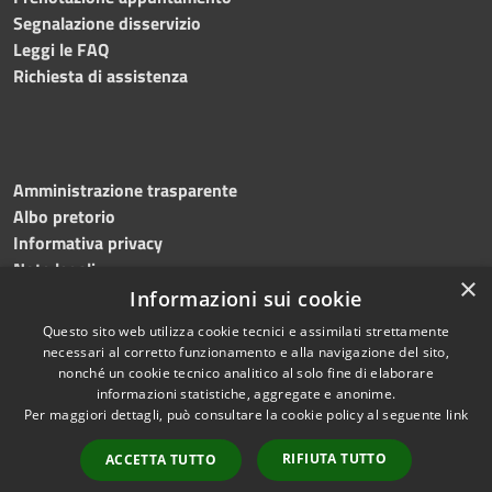
Segnalazione disservizio
Leggi le FAQ
Richiesta di assistenza
Amministrazione trasparente
Albo pretorio
Informativa privacy
Note legali
×
Dichiarazione di accessibilità
Informazioni sui cookie
Questo sito web utilizza cookie tecnici e assimilati strettamente
necessari al corretto funzionamento e alla navigazione del sito,
nonché un cookie tecnico analitico al solo fine di elaborare
informazioni statistiche, aggregate e anonime.
RSS
Copyright © 2023
Per maggiori dettagli, può consultare la cookie policy al seguente
link
Accessibilità
•
Comune di Massa
Privacy
Lubrense
• Powered
RIFIUTA TUTTO
ACCETTA TUTTO
Cookie
by
Municipium
•
Redazione