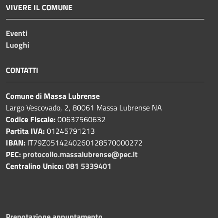
VIVERE IL COMUNE
Eventi
Luoghi
CONTATTI
Comune di Massa Lubrense
Largo Vescovado, 2, 80061 Massa Lubrense NA
Codice Fiscale:
00637560632
Partita IVA:
01245791213
IBAN:
IT79Z0514240260128570000272
PEC:
protocollo.massalubrense@pec.it
Centralino Unico:
081 5339401
Prenotazione appuntamento