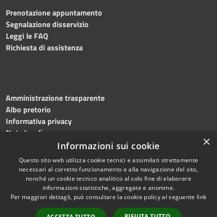
Prenotazione appuntamento
Segnalazione disservizio
Leggi le FAQ
Richiesta di assistenza
Amministrazione trasparente
Albo pretorio
Informativa privacy
Note legali
×
Dichiarazione di accessibilità
Informazioni sui cookie
Questo sito web utilizza cookie tecnici e assimilati strettamente
necessari al corretto funzionamento e alla navigazione del sito,
nonché un cookie tecnico analitico al solo fine di elaborare
informazioni statistiche, aggregate e anonime.
RSS
Copyright © 2023
Per maggiori dettagli, può consultare la cookie policy al seguente
link
Accessibilità
•
Comune di Massa
Privacy
Lubrense
• Powered
RIFIUTA TUTTO
ACCETTA TUTTO