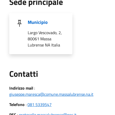
Sede principale
Municipio
Largo Vescovado, 2,
80061 Massa
Lubrense NA Italia
Utili
Contatti
Indirizzo mail
:
giuseppe.maresca@comune.massalubrense.na.it
Telefono
:
081 5339547
PEC
:
protocollo.massalubrense@pec.it