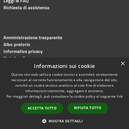
Leggi le FAQ
Richiesta di assistenza
Amministrazione trasparente
Albo pretorio
Informativa privacy
Note legali
×
Dichiarazione di accessibilità
Informazioni sui cookie
Questo sito web utilizza cookie tecnici e assimilati strettamente
necessari al corretto funzionamento e alla navigazione del sito,
nonché un cookie tecnico analitico al solo fine di elaborare
informazioni statistiche, aggregate e anonime.
RSS
Copyright © 2023
Per maggiori dettagli, può consultare la cookie policy al seguente
link
Accessibilità
•
Comune di Massa
Privacy
Lubrense
• Powered
RIFIUTA TUTTO
ACCETTA TUTTO
Cookie
by
Municipium
•
Redazione
Mappa del sito
MOSTRA DETTAGLI